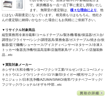
で、
厨房機器を一点一点丁寧に査定し買取いたし
ます。
無限堂の査定額は、
様々な理由により
、他
にはない高額査定になっています。
相見積もりはもちろん、他社さ
んの査定額に納得いかなかった場合にもお気軽にご依頼下さい。
▼リサイクル対象商品
縦型業務用冷凍冷蔵庫/コールドテーブル/製氷機/看板/保温器/ガス台/
調理台/フライヤー/シンク/調理器具/業務食器/ガステーブル/焼き台/炊
飯器/茹で麺機/ショーケース/アイスディペンサー/ネタケース/冷凍ス
トッカー/食器洗浄機/恒温高湿庫/店舗用家具/ディスプレイ/店舗装飾
品...etc
▼買取対象メーカー
ホシザキ/大和冷機/サンヨー/フクシマ工業/マルゼン/タニコー/コメッ
トカトウ/エンドウ/リンナイ/パロマ/象印/タイガー/横河/サニクック/
サニジェット/日本洗浄機/AZUMA/SINKO/南常/ワタナベフーマック/
フジマック/ラショナル/オザキ/中部...etc