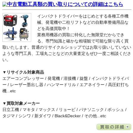
インパクトドライバーをはじめとする各種工作機
械、発電機や二柱リフトなどの自動車整備用品な
どを高価買取中！
業務用機器の買取に特化した無限堂だからでき
る、専門知識と確かな相場観で可能な限り高く買
取いたします。普通のリサイクルショップではお取り扱いしていない
ような専門工具、工場丸ごとなどの大量査定もぜひ一度ご相談くださ
い。
▼リサイクル対象商品
エアーコンプレッサー / 発電機 / 溶接機 / 旋盤 / インパクトドライバ
ー / レーザー墨出し器 / ハンマードリル / エアネイラー / 高圧釘打ち
機...etc
▼買取対象メーカー
日立工機 / マキタ / マックス / リョービ / パナソニック / ボッシュ /
タジマ / シンワ / 新ダイワ / Black&Decker / その他...etc