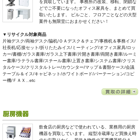
を買取しています。
事務所の改装、移転、閉鎖な
どでご不要になったオフィス家具を、まとめて買
取いたします。
ビルごと、フロアごとなどの大型
案件も無限堂におまかせください！
▼リサイクル対象商品
片袖デスク/両袖デスク/脇机/ＯＡデスク＆チェア/事務机＆事務イス/
社長机/応接セット/折りたたみイス/ミーティング/オフィス家具/ロッ
カー/書棚/ガラス書庫/ガラス上下書庫/片開き書庫/両開き書庫/ルーミ
ー書庫/ラテラル書庫/スチール書庫/上置き書庫/システム書庫/クリス
タルケース/クリスタルトレー/カウンター/マップ＆書類ケース/会議
テーブル＆イス/キャビネット/ホワイトボード/パーテーション/コピ
ー機/ＦＡＸ...etc
飲食店の厨房などで使われている、業務用の厨房
機器を買取しています。
縦型冷蔵庫など買換え時
のお引取りから、居抜き物件の不要機器処分ま