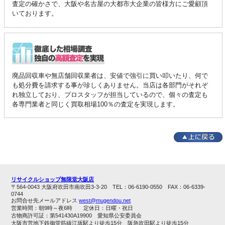
査定の確かさで、大阪や名古屋の大都市大企業の皆様方にご愛顧頂
いております。
廃品回収車や無店舗回収業者は、安値で強引に買い叩いたり、何で
も処分費を請求する事が珍しくありません。当店は各部門がそれぞ
れ独立しており、プロスタッフが担当しているので、個々の査定も
各専門業者と同じく買取相場100％の査定を実現します。
リサイクルショップ無限堂大阪店
〒564-0043 大阪府吹田市南吹田3-3-20 TEL：06-6190-0550 FAX：06-6339-
0744
お問合せ先メールアドレス
west@mugendou.net
営業時間：朝9時～夜6時 定休日：日曜・祝日
古物商許可証：第541430A19900 愛知県公安委員会
大阪市営地下鉄御堂筋線江坂駅より徒歩15分 阪急吹田駅より徒歩15分